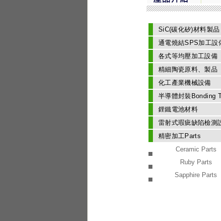
SiC(碳化矽)材料製品
通電燒結SPS加工設
各式等均壓加工設備
精細陶瓷原料、製品
化工產業機械設備
半導體封裝Bonding T
鋰鐵電池材料
雷射式瑕疵缺陷檢測
精密加工Parts
Ceramic Parts
Ruby Parts
Sapphire Parts