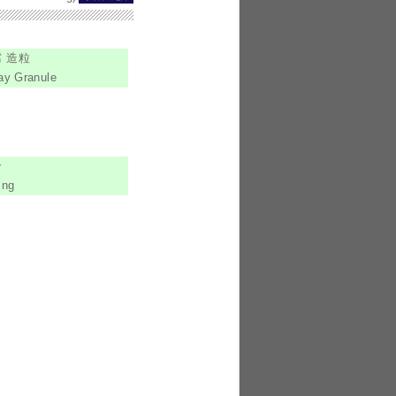
 造粒
ay Granule
合
ing