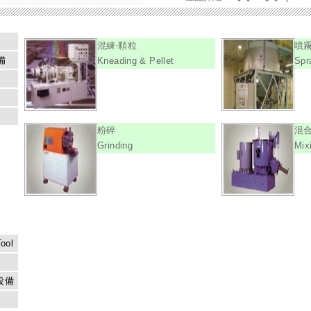
混練‧顆粒
噴霧
備
Kneading & Pellet
Spr
粉碎
混
Grinding
Mix
ool
設備