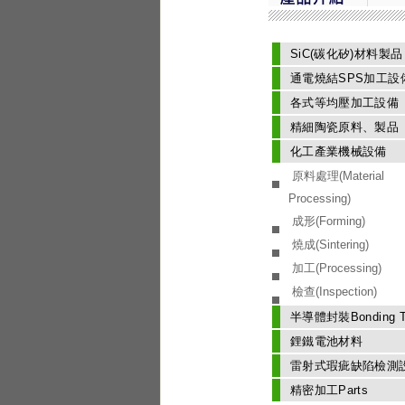
SiC(碳化矽)材料製品
通電燒結SPS加工設
各式等均壓加工設備
精細陶瓷原料、製品
化工產業機械設備
原料處理(Material
Processing)
成形(Forming)
燒成(Sintering)
加工(Processing)
檢查(Inspection)
半導體封裝Bonding T
鋰鐵電池材料
雷射式瑕疵缺陷檢測
精密加工Parts